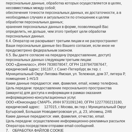
персональные данные, обработка которых осуществляется в целях,
несовместимых между собой;
обеспечения точности персональных данных, их достаточности, а в
необходимых случаях и актуальности по отношению к целям
обработки персональных данных;
хранения персональных данных в форме, позволяющей Вас
определить, не дольше, чем этого требуют цели обработки
персональных данных.
6.4. Оператор не раскрывает третьим лицам и не распространяет
Ваши персональные данные без Вашего согласия, если иное не
предусмотрено федеральным законом.
6.5. Вы даете согласие на передачу (предоставление, доступ)
персональных данных следующим третьим лицам:
ООО «Дзенкласс», ИНН 7838078047, ОГРН 1187847087647 ,
юридический адрес: 191167, г. Санкт-Петербург, вн.тер. г.
Муниципальный Округ Лиговка-Ямская, ул. Тележная, дом 37, литера Р,
помещение 1-Н/1/3
Какие данные передаются: имя, фамилия, email, номер телефона.
Цель передачи: предоставление персонального пространства
(аккаунта) для доступа к информации в рамках оказания
информационно-консультационных услуг.
ООО «Юнисендер СМАРТ», ИНН 9731091240, ОГРН 1227700213180,
юридический адрес: 127015, г. Москва, вн.тер.г. Муниципальный Округ
Бутырский, Большая Новодмитровская ул., д. 23, э/помещ. 2/46
Какие данные передаются: имя, фамилия, отчество, email.
Цель передачи: осуществление информационно-рекламных рассылок
Оператора посредством отправки email-сообщений.
7. ОБРАБОТКА ФАЙЛОВ COOKIE